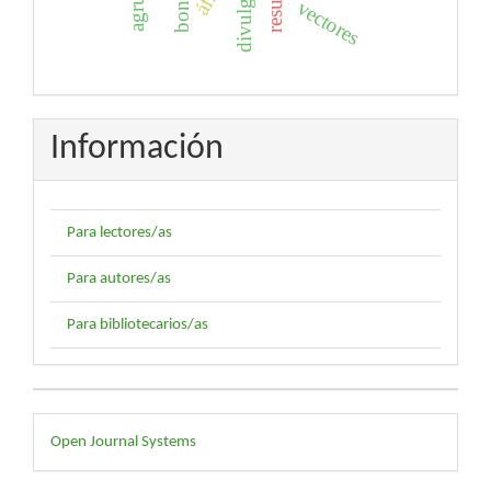
boniato
vectores
Información
Para lectores/as
Para autores/as
Para bibliotecarios/as
Desarrollado
Open Journal Systems
por